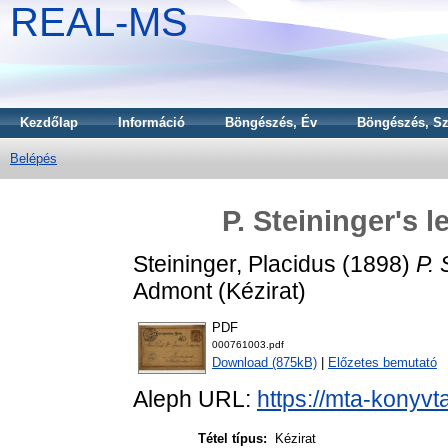
REAL-MS
Kezdőlap
Információ
Böngészés, Év
Böngészés, Sz
Belépés
P. Steininger's l
Steininger, Placidus
(1898)
P. 
Admont (Kézirat)
PDF
000761003.pdf
Download (875kB)
|
Előzetes bemutató
Aleph URL:
https://mta-konyvt
Tétel típus:
Kézirat