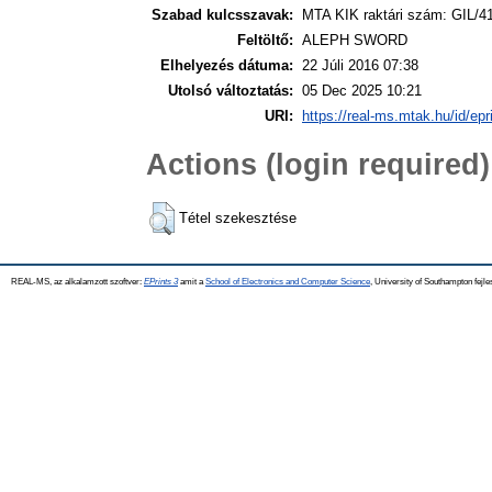
Szabad kulcsszavak:
MTA KIK raktári szám: GIL/4
Feltöltő:
ALEPH SWORD
Elhelyezés dátuma:
22 Júli 2016 07:38
Utolsó változtatás:
05 Dec 2025 10:21
URI:
https://real-ms.mtak.hu/id/epr
Actions (login required)
Tétel szekesztése
REAL-MS, az alkalamzott szoftver:
EPrints 3
amit a
School of Electronics and Computer Science
, University of Southampton fejle