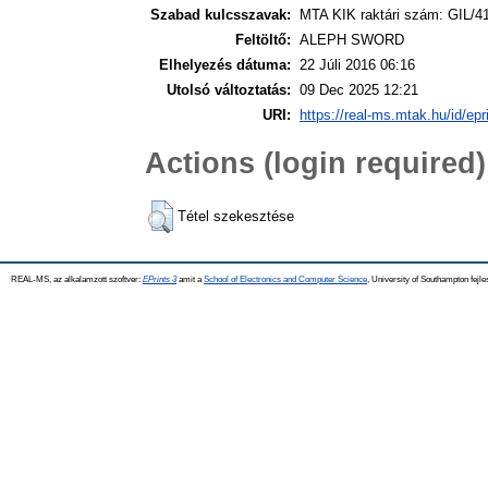
Szabad kulcsszavak:
MTA KIK raktári szám: GIL/4
Feltöltő:
ALEPH SWORD
Elhelyezés dátuma:
22 Júli 2016 06:16
Utolsó változtatás:
09 Dec 2025 12:21
URI:
https://real-ms.mtak.hu/id/epr
Actions (login required)
Tétel szekesztése
REAL-MS, az alkalamzott szoftver:
EPrints 3
amit a
School of Electronics and Computer Science
, University of Southampton fejle