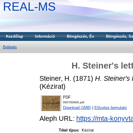
REAL-MS
Kezdőlap
Információ
Böngészés, Év
Böngészés, Sz
Belépés
H. Steiner's le
Steiner, H.
(1871)
H. Steiner's 
(Kézirat)
PDF
000760906.pdf
Download (1MB)
|
Előzetes bemutató
Aleph URL:
https://mta-konyvt
Tétel típus:
Kézirat