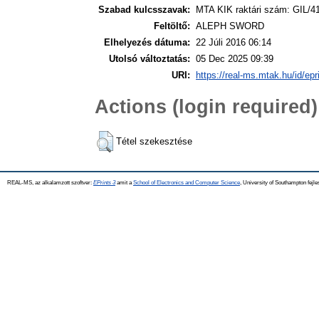
Szabad kulcsszavak:
MTA KIK raktári szám: GIL/4
Feltöltő:
ALEPH SWORD
Elhelyezés dátuma:
22 Júli 2016 06:14
Utolsó változtatás:
05 Dec 2025 09:39
URI:
https://real-ms.mtak.hu/id/epr
Actions (login required)
Tétel szekesztése
REAL-MS, az alkalamzott szoftver:
EPrints 3
amit a
School of Electronics and Computer Science
, University of Southampton fejle