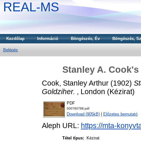
REAL-MS
Kezdőlap
Információ
Böngészés, Év
Böngészés, Sz
Belépés
Stanley A. Cook's 
Cook, Stanley Arthur
(1902)
St
Goldziher.
, London (Kézirat)
PDF
000760788.pdf
Download (905kB)
|
Előzetes bemutató
Aleph URL:
https://mta-konyvt
Tétel típus:
Kézirat