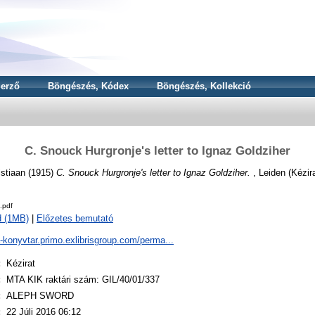
erző
Böngészés, Kódex
Böngészés, Kollekció
C. Snouck Hurgronje's letter to Ignaz Goldziher
stiaan
(1915)
C. Snouck Hurgronje's letter to Ignaz Goldziher.
, Leiden (Kézira
.pdf
d (1MB)
|
Előzetes bemutató
a-konyvtar.primo.exlibrisgroup.com/perma...
:
Kézirat
:
MTA KIK raktári szám: GIL/40/01/337
:
ALEPH SWORD
:
22 Júli 2016 06:12