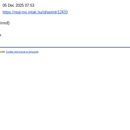
:
05 Dec 2025 07:53
:
https://real-ms.mtak.hu/id/eprint/12433
ired)
e
sztett.
További információk és fejlesztők
.