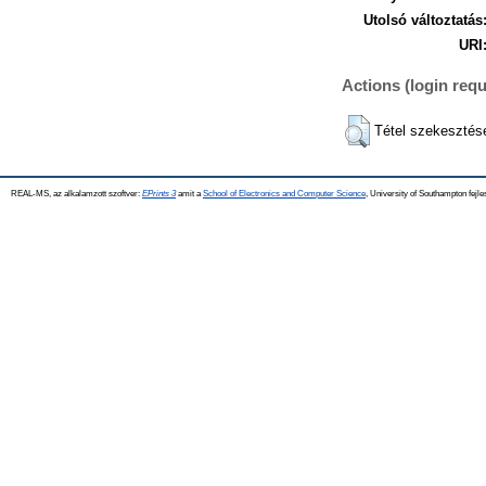
Utolsó változtatás
URI
Actions (login requ
Tétel szekesztés
REAL-MS, az alkalamzott szoftver:
EPrints 3
amit a
School of Electronics and Computer Science
, University of Southampton fejle