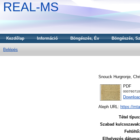
REAL-MS
Kezdőlap
Információ
Böngészés, Év
Böngészés, Sz
Belépés
Snouck Hurgronje, Chri
PDF
000760710
Downloa
Aleph URL:
https://mt
Tétel típus
Szabad kulcsszavak
Feltöltő
Elhelyezés dátuma