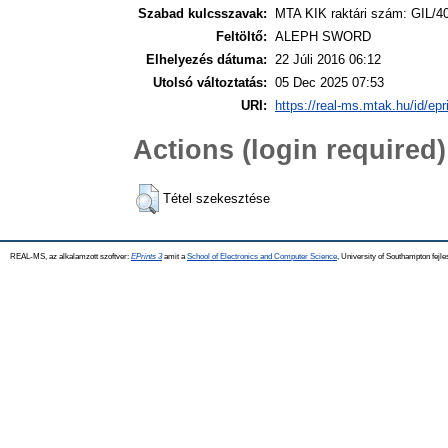
Szabad kulcsszavak:
MTA KIK raktári szám: GIL/4
Feltöltő:
ALEPH SWORD
Elhelyezés dátuma:
22 Júli 2016 06:12
Utolsó változtatás:
05 Dec 2025 07:53
URI:
https://real-ms.mtak.hu/id/epr
Actions (login required)
Tétel szekesztése
REAL-MS, az alkalamzott szoftver:
EPrints 3
amit a
School of Electronics and Computer Science
, University of Southampton fejle