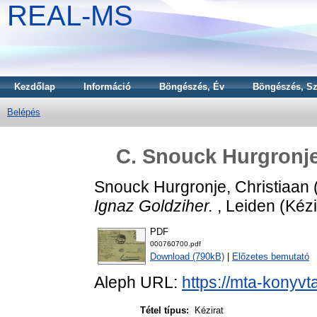
REAL-MS
Kezdőlap
Információ
Böngészés, Év
Böngészés, Sz
Belépés
C. Snouck Hurgronje'
Snouck Hurgronje, Christiaan
Ignaz Goldziher.
, Leiden (Kézi
PDF
000760700.pdf
Download (790kB)
|
Előzetes bemutató
Aleph URL:
https://mta-konyvt
Tétel típus:
Kézirat