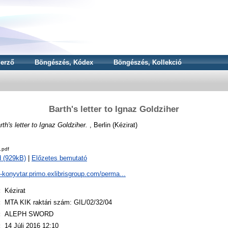
erző
Böngészés, Kódex
Böngészés, Kollekció
Barth's letter to Ignaz Goldziher
rth's letter to Ignaz Goldziher.
, Berlin (Kézirat)
.pdf
 (929kB)
|
Előzetes bemutató
a-konyvtar.primo.exlibrisgroup.com/perma...
:
Kézirat
:
MTA KIK raktári szám: GIL/02/32/04
:
ALEPH SWORD
:
14 Júli 2016 12:10