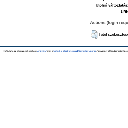
Utolsó változtatás
URI
Actions (login requ
Tétel szekesztés
REAL-MS, az alkalamzott szoftver:
EPrints 3
amit a
School of Electronics and Computer Science
, University of Southampton fejle