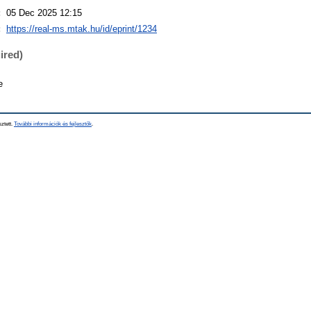
:
05 Dec 2025 12:15
:
https://real-ms.mtak.hu/id/eprint/1234
ired)
e
sztett.
További információk és fejlesztők
.