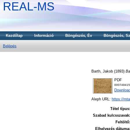
REAL-MS
Kezdőlap
Információ
Böngészés, Év
Böngészés, Sz
Belépés
Barth, Jakob
(1893)
Ba
PDF
000749415
Download
Aleph URL:
https://mt
Tétel típus
Szabad kulcsszavak
Feltöltő
Elhelyezés dátuma