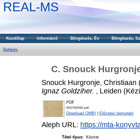
REAL-MS
Kezdőlap
Információ
Böngészés, Év
Böngészés, Sz
Belépés
C. Snouck Hurgronje'
Snouck Hurgronje, Christiaan
Ignaz Goldziher.
, Leiden (Kézi
PDF
000760580.pdf
Download (2MB)
|
Előzetes bemutató
Aleph URL:
https://mta-konyvt
Tétel típus:
Kézirat