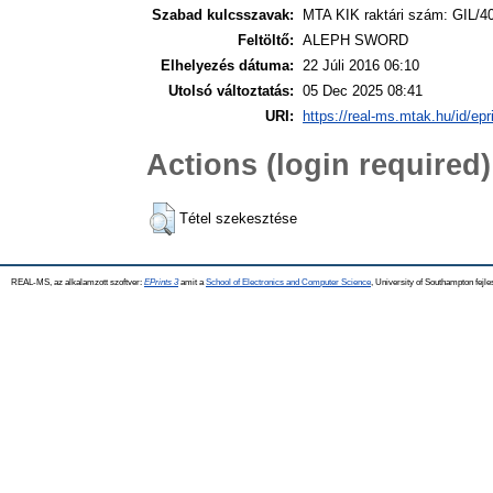
Szabad kulcsszavak:
MTA KIK raktári szám: GIL/4
Feltöltő:
ALEPH SWORD
Elhelyezés dátuma:
22 Júli 2016 06:10
Utolsó változtatás:
05 Dec 2025 08:41
URI:
https://real-ms.mtak.hu/id/epr
Actions (login required)
Tétel szekesztése
REAL-MS, az alkalamzott szoftver:
EPrints 3
amit a
School of Electronics and Computer Science
, University of Southampton fejle