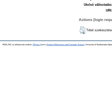
Utolsó változtatás
URI
Actions (login requ
Tétel szekesztés
REAL-MS, az alkalamzott szoftver:
EPrints 3
amit a
School of Electronics and Computer Science
, University of Southampton fejle