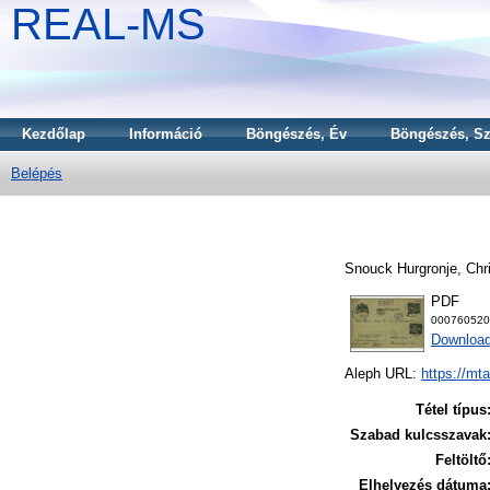
REAL-MS
Kezdőlap
Információ
Böngészés, Év
Böngészés, Sz
Belépés
Snouck Hurgronje, Chri
PDF
000760520
Download
Aleph URL:
https://mt
Tétel típus
Szabad kulcsszavak
Feltöltő
Elhelyezés dátuma