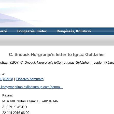
erző
Böngészés, Kódex
Böngészés, Kollekció
C. Snouck Hurgronje's letter to Ignaz Goldziher
stiaan
(1907)
C. Snouck Hurgronje's letter to Ignaz Goldziher.
, Leiden (Kézira
.pdf
 (762kB)
|
Előzetes bemutató
a-konyvtar.primo.exlibrisgroup.com/perma...
:
Kézirat
:
MTA KIK raktári szám: GIL/40/01/146
:
ALEPH SWORD
:
22 Júli 2016 06:09