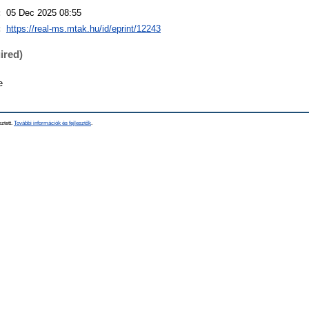
:
05 Dec 2025 08:55
:
https://real-ms.mtak.hu/id/eprint/12243
ired)
e
sztett.
További információk és fejlesztők
.