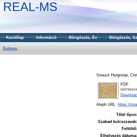
REAL-MS
Kezdőlap
Információ
Böngészés, Év
Böngészés, Sz
Belépés
Snouck Hurgronje, Chri
PDF
000760423
Download
Aleph URL:
https://mt
Tétel típus
Szabad kulcsszavak
Feltöltő
Elhelyezés dátuma