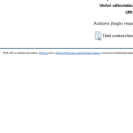
Utolsó változtatás
URI
Actions (login requ
Tétel szekesztés
REAL-MS, az alkalamzott szoftver:
EPrints 3
amit a
School of Electronics and Computer Science
, University of Southampton fejle