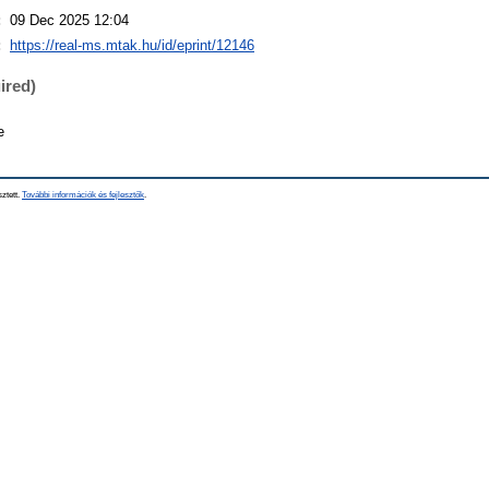
:
09 Dec 2025 12:04
:
https://real-ms.mtak.hu/id/eprint/12146
ired)
e
sztett.
További információk és fejlesztők
.