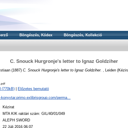
erző
Böngészés, Kódex
Böngészés, Kollekció
C. Snouck Hurgronje's letter to Ignaz Goldziher
stiaan
(1887)
C. Snouck Hurgronje's letter to Ignaz Goldziher.
, Leiden (Kézira
.pdf
 (770kB)
|
Előzetes bemutató
a-konyvtar.primo.exlibrisgroup.com/perma...
:
Kézirat
:
MTA KIK raktári szám: GIL/40/01/049
:
ALEPH SWORD
:
22 Júli 2016 06:07