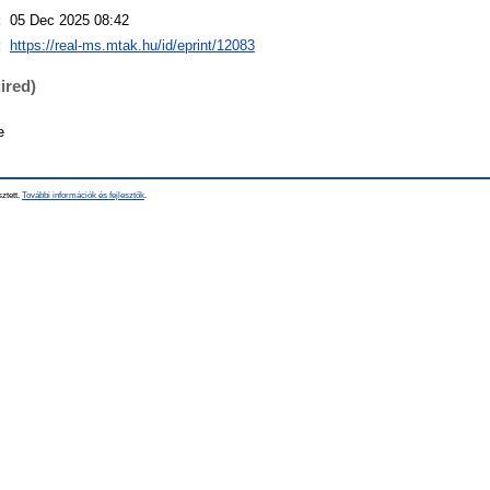
:
05 Dec 2025 08:42
:
https://real-ms.mtak.hu/id/eprint/12083
ired)
e
sztett.
További információk és fejlesztők
.