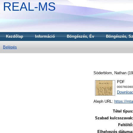
REAL-MS
Kezdőlap
Információ
Böngészés, Év
Böngészés, Sz
Belépés
Söderblom, Nathan
(19
PDF
000760360
Downloa
Aleph URL:
https://mt
Tétel típus
Szabad kulcsszavak
Feltöltő
Elhelyezés dátuma