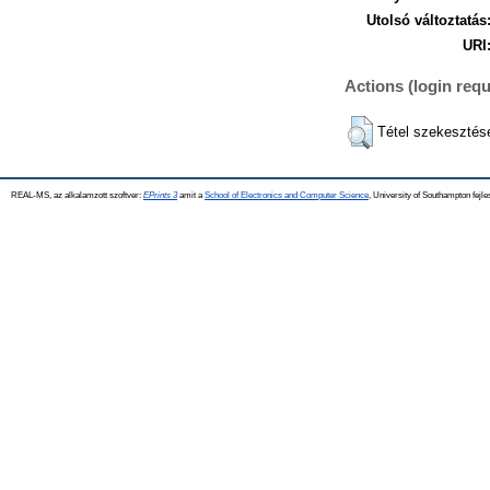
Utolsó változtatás
URI
Actions (login requ
Tétel szekesztés
REAL-MS, az alkalamzott szoftver:
EPrints 3
amit a
School of Electronics and Computer Science
, University of Southampton fejle