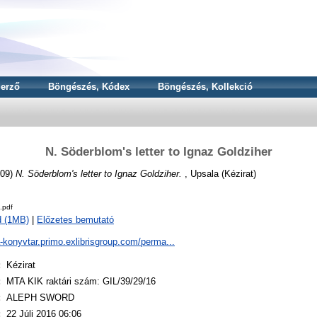
erző
Böngészés, Kódex
Böngészés, Kollekció
N. Söderblom's letter to Ignaz Goldziher
09)
N. Söderblom's letter to Ignaz Goldziher.
, Upsala (Kézirat)
.pdf
d (1MB)
|
Előzetes bemutató
a-konyvtar.primo.exlibrisgroup.com/perma...
:
Kézirat
:
MTA KIK raktári szám: GIL/39/29/16
:
ALEPH SWORD
:
22 Júli 2016 06:06