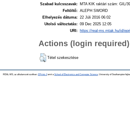
Szabad kulcsszavak:
MTA KIK raktári szám: GIL/3
Feltöltő:
ALEPH SWORD
Elhelyezés dátuma:
22 Júli 2016 06:02
Utolsó változtatás:
09 Dec 2025 12:05
URI:
https://real-ms.mtak.hu/id/epr
Actions (login required)
Tétel szekesztése
REAL-MS, az alkalamzott szoftver:
EPrints 3
amit a
School of Electronics and Computer Science
, University of Southampton fejle