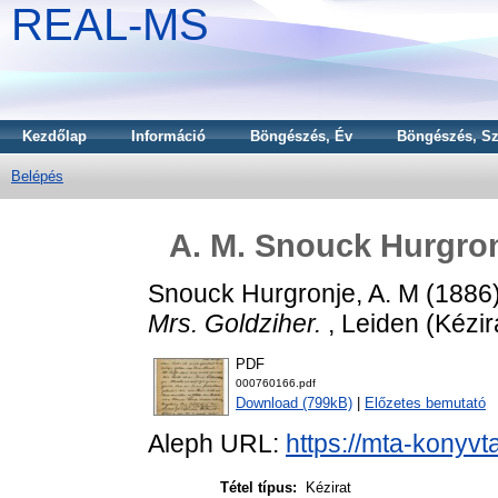
REAL-MS
Kezdőlap
Információ
Böngészés, Év
Böngészés, Sz
Belépés
A. M. Snouck Hurgronj
Snouck Hurgronje, A. M
(1886
Mrs. Goldziher.
, Leiden (Kézir
PDF
000760166.pdf
Download (799kB)
|
Előzetes bemutató
Aleph URL:
https://mta-konyvt
Tétel típus:
Kézirat