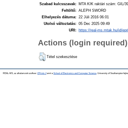
Szabad kulcsszavak:
MTA KIK raktári szám: GIL/3
Feltöltő:
ALEPH SWORD
Elhelyezés dátuma:
22 Júli 2016 06:01
Utolsó változtatás:
05 Dec 2025 09:49
URI:
https://real-ms.mtak.hu/id/epr
Actions (login required)
Tétel szekesztése
REAL-MS, az alkalamzott szoftver:
EPrints 3
amit a
School of Electronics and Computer Science
, University of Southampton fejle