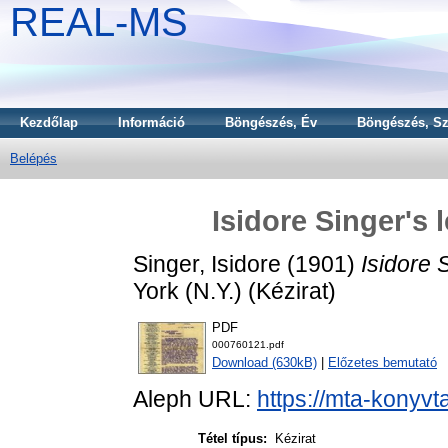
REAL-MS
Kezdőlap
Információ
Böngészés, Év
Böngészés, Sz
Belépés
Isidore Singer's 
Singer, Isidore
(1901)
Isidore S
York (N.Y.) (Kézirat)
PDF
000760121.pdf
Download (630kB)
|
Előzetes bemutató
Aleph URL:
https://mta-konyvt
Tétel típus:
Kézirat