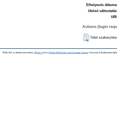
Elhelyezés dátuma
Utolsó változtatás
URI
Actions (login requ
Tétel szekesztés
REAL-MS, az alkalamzott szoftver:
EPrints 3
amit a
School of Electronics and Computer Science
, University of Southampton fejle