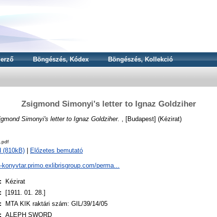
erző
Böngészés, Kódex
Böngészés, Kollekció
Zsigmond Simonyi's letter to Ignaz Goldziher
igmond Simonyi's letter to Ignaz Goldziher.
, [Budapest] (Kézirat)
.pdf
 (810kB)
|
Előzetes bemutató
a-konyvtar.primo.exlibrisgroup.com/perma...
:
Kézirat
:
[1911. 01. 28.]
:
MTA KIK raktári szám: GIL/39/14/05
:
ALEPH SWORD