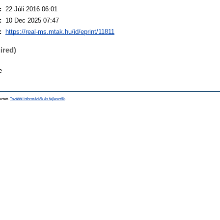
:
22 Júli 2016 06:01
:
10 Dec 2025 07:47
:
https://real-ms.mtak.hu/id/eprint/11811
ired)
e
sztett.
További információk és fejlesztők
.