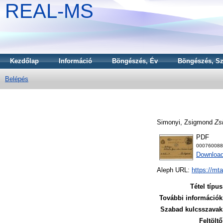
REAL-MS
Kezdőlap
Információ
Böngészés, Év
Böngészés, Sz
Belépés
Simonyi, Zsigmond
Zs
PDF
000760088
Download
Aleph URL:
https://mt
Tétel típus
További információk
Szabad kulcsszavak
Feltöltő