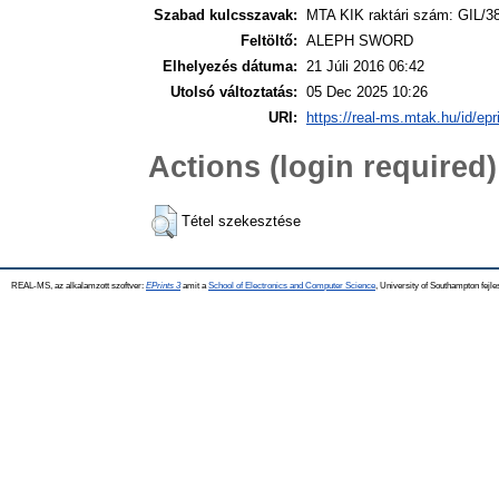
Szabad kulcsszavak:
MTA KIK raktári szám: GIL/3
Feltöltő:
ALEPH SWORD
Elhelyezés dátuma:
21 Júli 2016 06:42
Utolsó változtatás:
05 Dec 2025 10:26
URI:
https://real-ms.mtak.hu/id/epr
Actions (login required)
Tétel szekesztése
REAL-MS, az alkalamzott szoftver:
EPrints 3
amit a
School of Electronics and Computer Science
, University of Southampton fejle