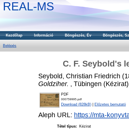
REAL-MS
Kezdőlap
Információ
Böngészés, Év
Böngészés, Sz
Belépés
C. F. Seybold's l
Seybold, Christian Friedrich
(1
Goldziher.
, Tübingen (Kézirat)
PDF
000759995.pdf
Download (828kB)
|
Előzetes bemutató
Aleph URL:
https://mta-konyvt
Tétel típus:
Kézirat