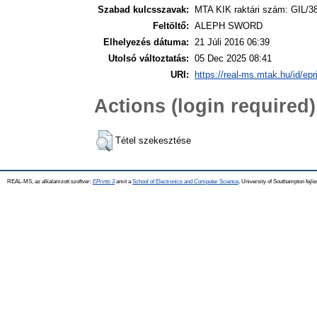
Szabad kulcsszavak:
MTA KIK raktári szám: GIL/3
Feltöltő:
ALEPH SWORD
Elhelyezés dátuma:
21 Júli 2016 06:39
Utolsó változtatás:
05 Dec 2025 08:41
URI:
https://real-ms.mtak.hu/id/epr
Actions (login required)
Tétel szekesztése
REAL-MS, az alkalamzott szoftver:
EPrints 3
amit a
School of Electronics and Computer Science
, University of Southampton fejle