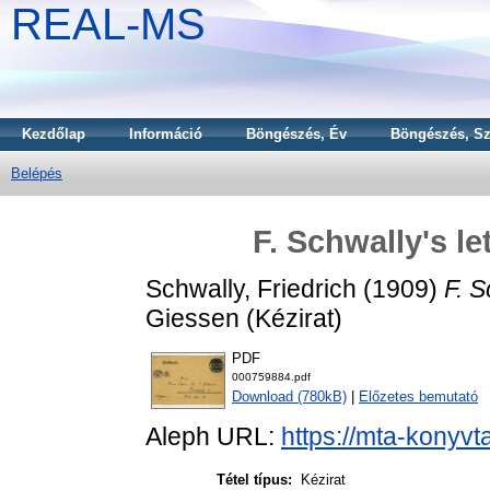
REAL-MS
Kezdőlap
Információ
Böngészés, Év
Böngészés, Sz
Belépés
F. Schwally's le
Schwally, Friedrich
(1909)
F. S
Giessen (Kézirat)
PDF
000759884.pdf
Download (780kB)
|
Előzetes bemutató
Aleph URL:
https://mta-konyvt
Tétel típus:
Kézirat