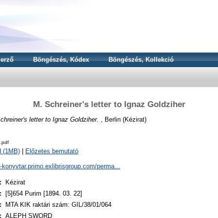
erző
Böngészés, Kódex
Böngészés, Kollekció
M. Schreiner's letter to Ignaz Goldziher
chreiner's letter to Ignaz Goldziher.
, Berlin (Kézirat)
.pdf
d (1MB)
|
Előzetes bemutató
a-konyvtar.primo.exlibrisgroup.com/perma...
:
Kézirat
:
[5]654 Purim [1894. 03. 22]
:
MTA KIK raktári szám: GIL/38/01/064
:
ALEPH SWORD