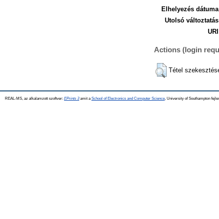
Elhelyezés dátuma
Utolsó változtatás
URI
Actions (login requ
Tétel szekesztés
REAL-MS, az alkalamzott szoftver:
EPrints 3
amit a
School of Electronics and Computer Science
, University of Southampton fejle