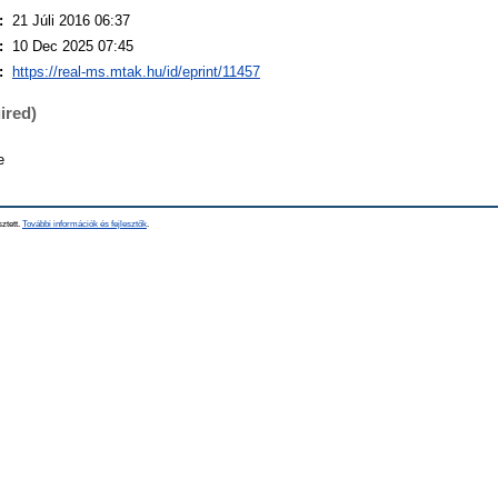
:
21 Júli 2016 06:37
:
10 Dec 2025 07:45
:
https://real-ms.mtak.hu/id/eprint/11457
ired)
e
sztett.
További információk és fejlesztők
.