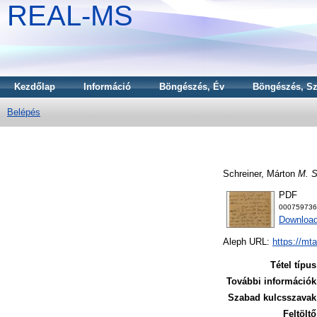
REAL-MS
Kezdőlap
Információ
Böngészés, Év
Böngészés, Sz
Belépés
Schreiner, Márton
M. S
PDF
000759736
Downloa
Aleph URL:
https://mt
Tétel típus
További információk
Szabad kulcsszavak
Feltöltő