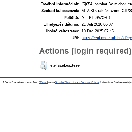
További információk:
[5]654, parshat Ba-midbar, er
Szabad kulcsszavak:
MTA KIK raktári szám: GIL/3
Feltöltő:
ALEPH SWORD
Elhelyezés dátuma:
21 Júli 2016 06:37
Utolsó változtatás:
10 Dec 2025 07:45
URI:
https://real-ms.mtak.hu/id/ep
Actions (login required)
Tétel szekesztése
REAL-MS, az alkalamzott szoftver:
EPrints 3
amit a
School of Electronics and Computer Science
, University of Southampton fejle