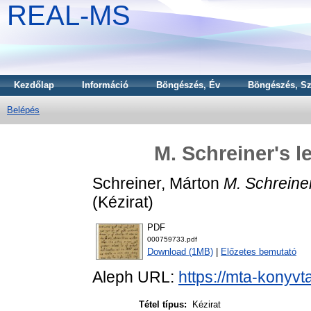
REAL-MS
Kezdőlap
Információ
Böngészés, Év
Böngészés, Sz
Belépés
M. Schreiner's l
Schreiner, Márton
M. Schreiner
(Kézirat)
PDF
000759733.pdf
Download (1MB)
|
Előzetes bemutató
Aleph URL:
https://mta-konyvt
Tétel típus:
Kézirat