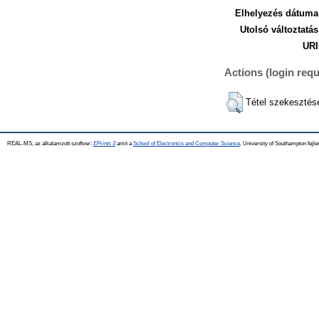
Elhelyezés dátuma
Utolsó változtatás
URI
Actions (login requ
Tétel szekesztés
REAL-MS, az alkalamzott szoftver:
EPrints 3
amit a
School of Electronics and Computer Science
, University of Southampton fejle