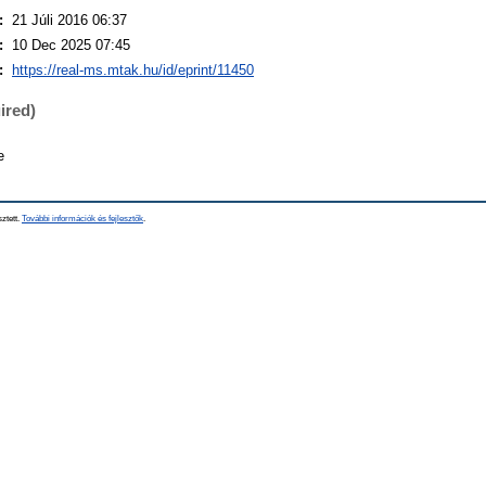
:
21 Júli 2016 06:37
:
10 Dec 2025 07:45
:
https://real-ms.mtak.hu/id/eprint/11450
ired)
e
sztett.
További információk és fejlesztők
.