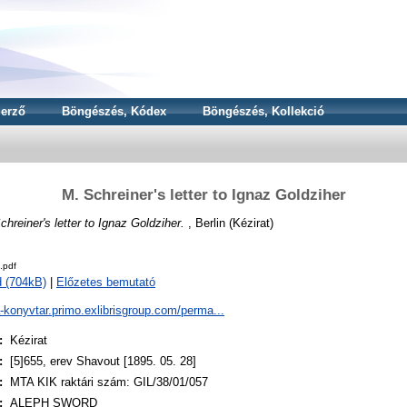
erző
Böngészés, Kódex
Böngészés, Kollekció
M. Schreiner's letter to Ignaz Goldziher
chreiner's letter to Ignaz Goldziher.
, Berlin (Kézirat)
.pdf
 (704kB)
|
Előzetes bemutató
a-konyvtar.primo.exlibrisgroup.com/perma...
:
Kézirat
:
[5]655, erev Shavout [1895. 05. 28]
:
MTA KIK raktári szám: GIL/38/01/057
:
ALEPH SWORD