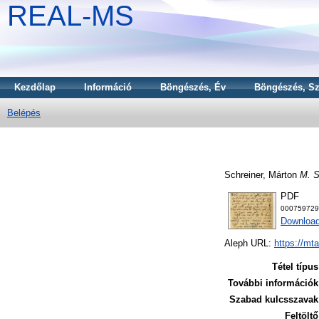
REAL-MS
Kezdőlap
Információ
Böngészés, Év
Böngészés, Sz
Belépés
Schreiner, Márton
M. S
PDF
000759729
Download
Aleph URL:
https://mt
Tétel típus
További információk
Szabad kulcsszavak
Feltöltő