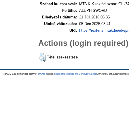
Szabad kulcsszavak:
MTA KIK raktári szám: GIL/3
Feltöltő:
ALEPH SWORD
Elhelyezés dátuma:
21 Júli 2016 06:35
Utolsó változtatás:
05 Dec 2025 08:41
URI:
https://real-ms.mtak.hu/id/epr
Actions (login required)
Tétel szekesztése
REAL-MS, az alkalamzott szoftver:
EPrints 3
amit a
School of Electronics and Computer Science
, University of Southampton fejle