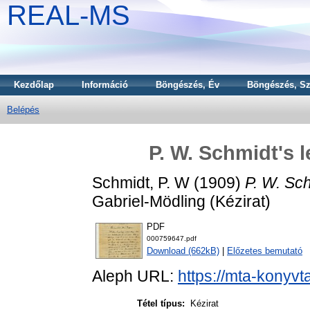
REAL-MS
Kezdőlap
Információ
Böngészés, Év
Böngészés, Sz
Belépés
P. W. Schmidt's l
Schmidt, P. W
(1909)
P. W. Sch
Gabriel-Mödling (Kézirat)
PDF
000759647.pdf
Download (662kB)
|
Előzetes bemutató
Aleph URL:
https://mta-konyvt
Tétel típus:
Kézirat