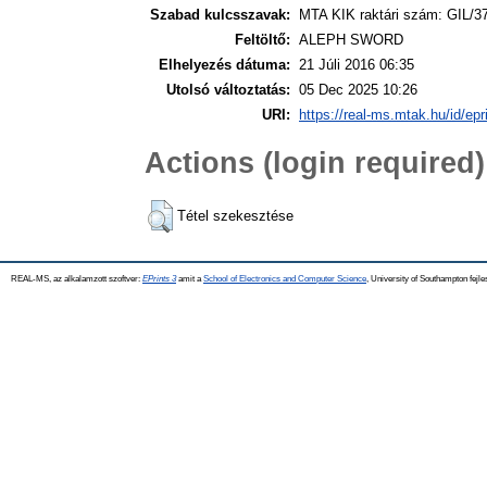
Szabad kulcsszavak:
MTA KIK raktári szám: GIL/3
Feltöltő:
ALEPH SWORD
Elhelyezés dátuma:
21 Júli 2016 06:35
Utolsó változtatás:
05 Dec 2025 10:26
URI:
https://real-ms.mtak.hu/id/epr
Actions (login required)
Tétel szekesztése
REAL-MS, az alkalamzott szoftver:
EPrints 3
amit a
School of Electronics and Computer Science
, University of Southampton fejle