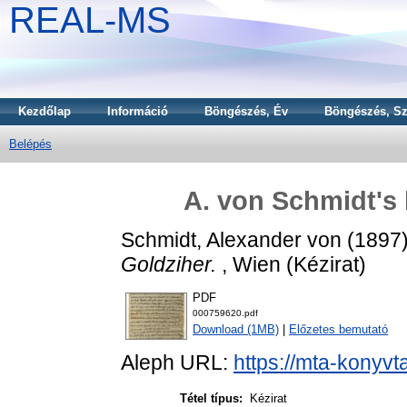
REAL-MS
Kezdőlap
Információ
Böngészés, Év
Böngészés, Sz
Belépés
A. von Schmidt's 
Schmidt, Alexander von
(1897
Goldziher.
, Wien (Kézirat)
PDF
000759620.pdf
Download (1MB)
|
Előzetes bemutató
Aleph URL:
https://mta-konyvt
Tétel típus:
Kézirat