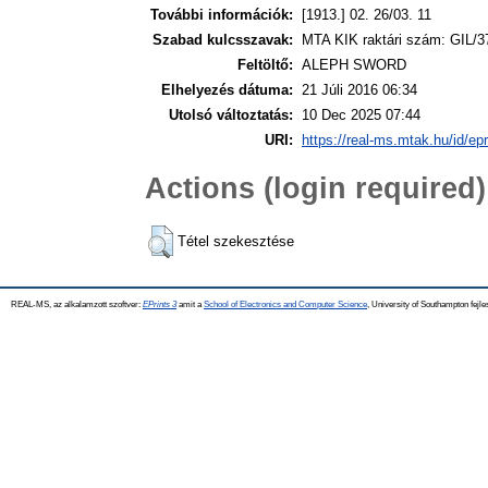
További információk:
[1913.] 02. 26/03. 11
Szabad kulcsszavak:
MTA KIK raktári szám: GIL/3
Feltöltő:
ALEPH SWORD
Elhelyezés dátuma:
21 Júli 2016 06:34
Utolsó változtatás:
10 Dec 2025 07:44
URI:
https://real-ms.mtak.hu/id/ep
Actions (login required)
Tétel szekesztése
REAL-MS, az alkalamzott szoftver:
EPrints 3
amit a
School of Electronics and Computer Science
, University of Southampton fejle