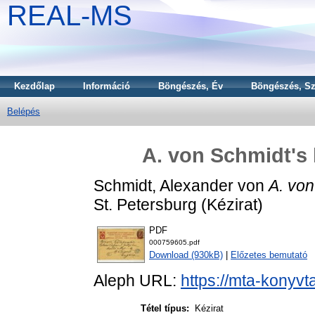
REAL-MS
Kezdőlap
Információ
Böngészés, Év
Böngészés, Sz
Belépés
A. von Schmidt's 
Schmidt, Alexander von
A. von
St. Petersburg (Kézirat)
PDF
000759605.pdf
Download (930kB)
|
Előzetes bemutató
Aleph URL:
https://mta-konyvt
Tétel típus:
Kézirat