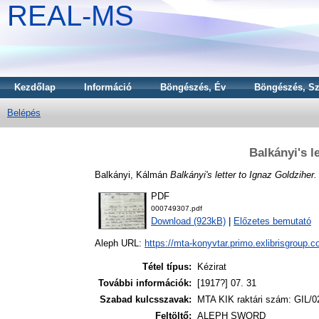
REAL-MS
Kezdőlap
Információ
Böngészés, Év
Böngészés, Sz
Belépés
Balkányi's l
Balkányi, Kálmán
Balkányi's letter to Ignaz Goldziher.
PDF
000749307.pdf
Download (923kB)
|
Előzetes bemutató
Aleph URL:
https://mta-konyvtar.primo.exlibrisgroup.
Tétel típus:
Kézirat
További információk:
[1917?] 07. 31
Szabad kulcsszavak:
MTA KIK raktári szám: GIL/0
Feltöltő:
ALEPH SWORD