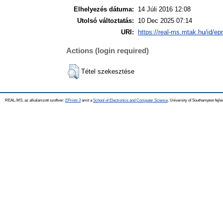
Elhelyezés dátuma:
14 Júli 2016 12:08
Utolsó változtatás:
10 Dec 2025 07:14
URI:
https://real-ms.mtak.hu/id/epr
Actions (login required)
Tétel szekesztése
REAL-MS, az alkalamzott szoftver:
EPrints 3
amit a
School of Electronics and Computer Science
, University of Southampton fejle