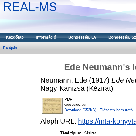
REAL-MS
Kezdőlap
Információ
Böngészés, Év
Böngészés, Sz
Belépés
Ede Neumann's le
Neumann, Ede
(1917)
Ede Neu
Nagy-Kanizsa (Kézirat)
PDF
000759502.pdf
Download (653kB)
|
Előzetes bemutató
Aleph URL:
https://mta-konyvt
Tétel típus:
Kézirat