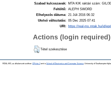
Szabad kulcsszavak:
MTA KIK raktári szám: GIL/3
Feltöltő:
ALEPH SWORD
Elhelyezés dátuma:
21 Júli 2016 06:32
Utolsó változtatás:
05 Dec 2025 07:41
URI:
https://real-ms.mtak.hu/id/epr
Actions (login required)
Tétel szekesztése
REAL-MS, az alkalamzott szoftver:
EPrints 3
amit a
School of Electronics and Computer Science
, University of Southampton fejle