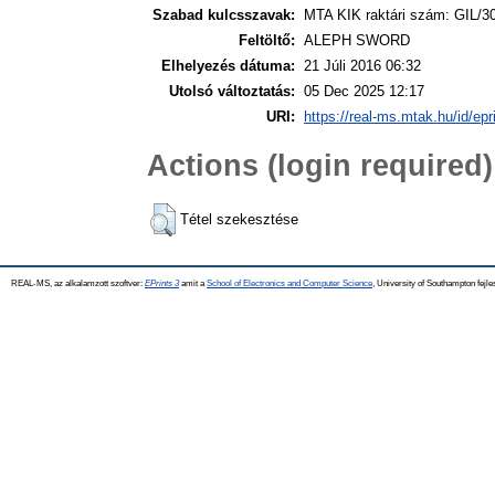
Szabad kulcsszavak:
MTA KIK raktári szám: GIL/3
Feltöltő:
ALEPH SWORD
Elhelyezés dátuma:
21 Júli 2016 06:32
Utolsó változtatás:
05 Dec 2025 12:17
URI:
https://real-ms.mtak.hu/id/epr
Actions (login required)
Tétel szekesztése
REAL-MS, az alkalamzott szoftver:
EPrints 3
amit a
School of Electronics and Computer Science
, University of Southampton fejle