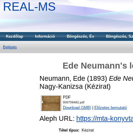
REAL-MS
Kezdőlap
Információ
Böngészés, Év
Böngészés, Sz
Belépés
Ede Neumann's le
Neumann, Ede
(1893)
Ede Neu
Nagy-Kanizsa (Kézirat)
PDF
000759482.pdf
Download (1MB)
|
Előzetes bemutató
Aleph URL:
https://mta-konyvt
Tétel típus:
Kézirat