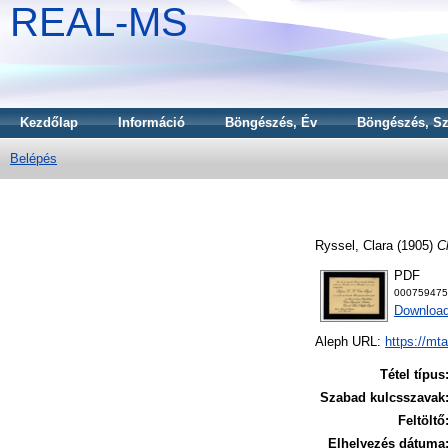
REAL-MS
Kezdőlap
Információ
Böngészés, Év
Böngészés, Sz
Belépés
Ryssel, Clara
(1905)
C
PDF
000759475
Download
Aleph URL:
https://mt
Tétel típus
Szabad kulcsszavak
Feltöltő
Elhelyezés dátuma