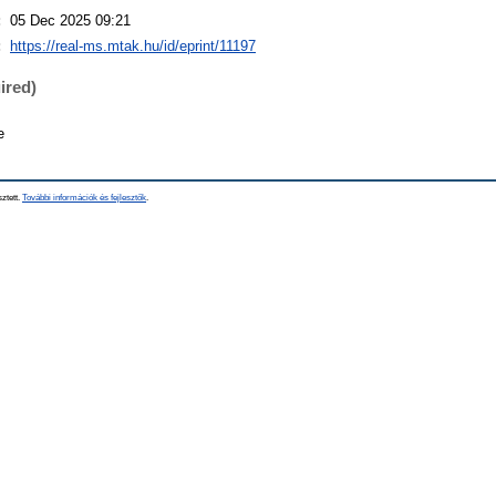
:
05 Dec 2025 09:21
:
https://real-ms.mtak.hu/id/eprint/11197
ired)
e
sztett.
További információk és fejlesztők
.