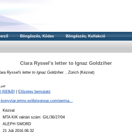
erző
Böngészés, Kódex
Böngészés, Kollekció
Clara Ryssel's letter to Ignaz Goldziher
lara Ryssel's letter to Ignaz Goldziher.
, Zürich (Kézirat)
.pdf
 (693kB)
|
Előzetes bemutató
a-konyvtar.primo.exlibrisgroup.com/perma...
:
Kézirat
:
MTA KIK raktári szám: GIL/36/27/04
:
ALEPH SWORD
:
21 Júli 2016 06:32