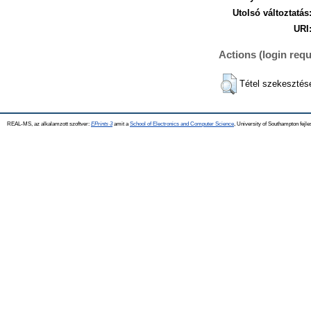
Utolsó változtatás
URI
Actions (login requ
Tétel szekesztés
REAL-MS, az alkalamzott szoftver:
EPrints 3
amit a
School of Electronics and Computer Science
, University of Southampton fejle