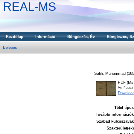
REAL-MS
Kezdőlap
Információ
Böngészés, Év
Böngészés, Sz
Belépés
Salih, Muhammad
(18
PDF (Ms 
Ms_Perzsa
Downloa
Tétel típus
További információk
Szabad kulcsszavak
Szakterület(ek)