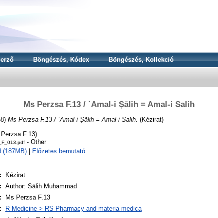
erző
Böngészés, Kódex
Böngészés, Kollekció
Ms Perzsa F.13 / `Amal-i Ṣālih = Amal-i Salih
58)
Ms Perzsa F.13 / `Amal-i Ṣālih = Amal-i Salih.
(Kézirat)
Perzsa F.13)
- Other
_F_013.pdf
d (187MB)
|
Előzetes bemutató
:
Kézirat
:
Author: Ṣāliḥ Muḥammad
:
Ms Perzsa F.13
:
R Medicine > RS Pharmacy and materia medica