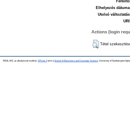
Feltöltő
Elhelyezés dátuma
Utolsó változtatás
URI
Actions (login requ
Tétel szekesztés
REAL-MS, az alkalamzott szoftver:
EPrints 3
amit a
School of Electronics and Computer Science
, University of Southampton fejle