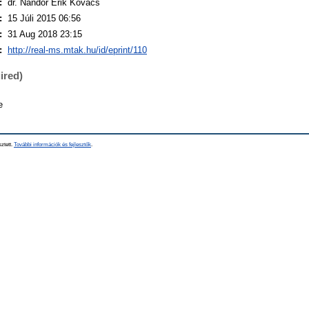
:
dr. Nándor Erik Kovács
:
15 Júli 2015 06:56
:
31 Aug 2018 23:15
:
http://real-ms.mtak.hu/id/eprint/110
ired)
e
sztett.
További információk és fejlesztők
.