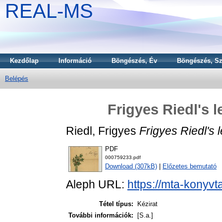
REAL-MS
Kezdőlap
Információ
Böngészés, Év
Böngészés, Sz
Belépés
Frigyes Riedl's l
Riedl, Frigyes
Frigyes Riedl's l
PDF
000759233.pdf
Download (307kB)
|
Előzetes bemutató
Aleph URL:
https://mta-konyvt
Tétel típus:
Kézirat
További információk:
[S.a.]