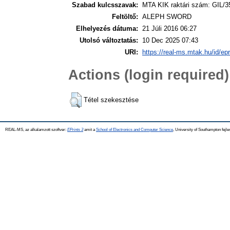
Szabad kulcsszavak:
MTA KIK raktári szám: GIL/3
Feltöltő:
ALEPH SWORD
Elhelyezés dátuma:
21 Júli 2016 06:27
Utolsó változtatás:
10 Dec 2025 07:43
URI:
https://real-ms.mtak.hu/id/ep
Actions (login required)
Tétel szekesztése
REAL-MS, az alkalamzott szoftver:
EPrints 3
amit a
School of Electronics and Computer Science
, University of Southampton fejle