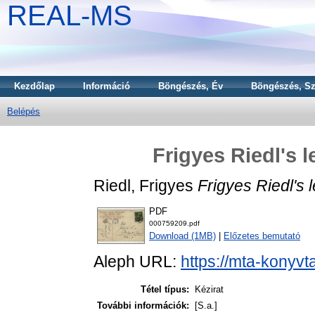
REAL-MS
Kezdőlap
Információ
Böngészés, Év
Böngészés, Sz
Belépés
Frigyes Riedl's l
Riedl, Frigyes
Frigyes Riedl's l
PDF
000759209.pdf
Download (1MB)
|
Előzetes bemutató
Aleph URL:
https://mta-konyvt
Tétel típus:
Kézirat
További információk:
[S.a.]