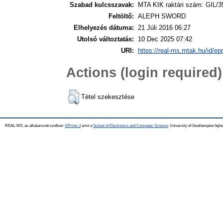
Szabad kulcsszavak:
MTA KIK raktári szám: GIL/3
Feltöltő:
ALEPH SWORD
Elhelyezés dátuma:
21 Júli 2016 06:27
Utolsó változtatás:
10 Dec 2025 07:42
URI:
https://real-ms.mtak.hu/id/ep
Actions (login required)
Tétel szekesztése
REAL-MS, az alkalamzott szoftver:
EPrints 3
amit a
School of Electronics and Computer Science
, University of Southampton fejle