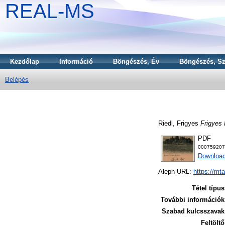
REAL-MS
Kezdőlap
Információ
Böngészés, Év
Böngészés, Sz
Belépés
Riedl, Frigyes
Frigyes 
PDF
000759207
Download
Aleph URL:
https://mt
Tétel típus
További információk
Szabad kulcsszavak
Feltöltő