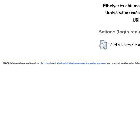
Elhelyezés dátuma
Utolsó változtatás
URI
Actions (login requ
Tétel szekesztés
REAL-MS, az alkalamzott szoftver:
EPrints 3
amit a
School of Electronics and Computer Science
, University of Southampton fejle