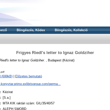
erző
Böngészés, Kódex
Böngészés, Kollekció
Frigyes Riedl's letter to Ignaz Goldziher
Riedl's letter to Ignaz Goldziher.
, Budapest (Kézirat)
.pdf
 (699kB)
|
Előzetes bemutató
a-konyvtar.primo.exlibrisgroup.com/perma...
:
Kézirat
:
[S.a.]
:
MTA KIK raktári szám: GIL/35/40/57
:
ALEPH SWORD