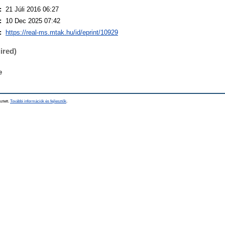
:
21 Júli 2016 06:27
:
10 Dec 2025 07:42
:
https://real-ms.mtak.hu/id/eprint/10929
ired)
e
sztett.
További információk és fejlesztők
.