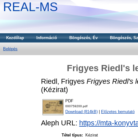
REAL-MS
Kezdőlap
Információ
Böngészés, Év
Böngészés, Sz
Belépés
Frigyes Riedl's l
Riedl, Frigyes
Frigyes Riedl's l
(Kézirat)
PDF
000759200.pdf
Download (814kB)
|
Előzetes bemutató
Aleph URL:
https://mta-konyvt
Tétel típus:
Kézirat