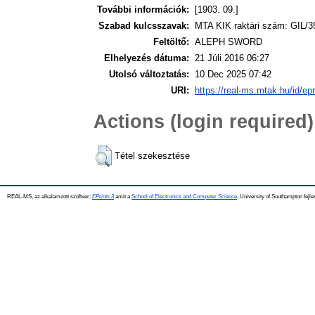
További információk:
[1903. 09.]
Szabad kulcsszavak:
MTA KIK raktári szám: GIL/3
Feltöltő:
ALEPH SWORD
Elhelyezés dátuma:
21 Júli 2016 06:27
Utolsó változtatás:
10 Dec 2025 07:42
URI:
https://real-ms.mtak.hu/id/ep
Actions (login required)
Tétel szekesztése
REAL-MS, az alkalamzott szoftver:
EPrints 3
amit a
School of Electronics and Computer Science
, University of Southampton fejle