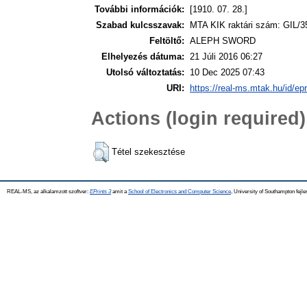
További információk:
[1910. 07. 28.]
Szabad kulcsszavak:
MTA KIK raktári szám: GIL/3
Feltöltő:
ALEPH SWORD
Elhelyezés dátuma:
21 Júli 2016 06:27
Utolsó változtatás:
10 Dec 2025 07:43
URI:
https://real-ms.mtak.hu/id/ep
Actions (login required)
Tétel szekesztése
REAL-MS, az alkalamzott szoftver:
EPrints 3
amit a
School of Electronics and Computer Science
, University of Southampton fejle