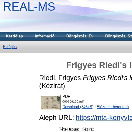
REAL-MS
Kezdőlap
Információ
Böngészés, Év
Böngészés, Sz
Belépés
Frigyes Riedl's 
Riedl, Frigyes
Frigyes Riedl's l
(Kézirat)
PDF
000759195.pdf
Download (846kB)
|
Előzetes bemutató
Aleph URL:
https://mta-konyvt
Tétel típus:
Kézirat