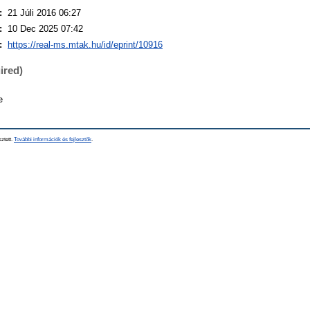
:
21 Júli 2016 06:27
:
10 Dec 2025 07:42
:
https://real-ms.mtak.hu/id/eprint/10916
ired)
e
sztett.
További információk és fejlesztők
.