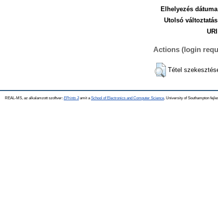
Elhelyezés dátuma
Utolsó változtatás
URI
Actions (login requ
Tétel szekesztés
REAL-MS, az alkalamzott szoftver:
EPrints 3
amit a
School of Electronics and Computer Science
, University of Southampton fejle