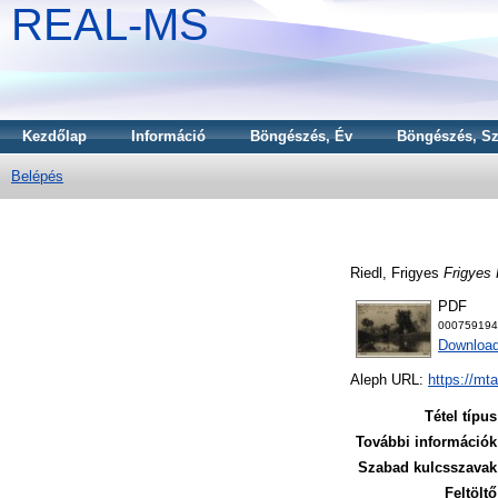
REAL-MS
Kezdőlap
Információ
Böngészés, Év
Böngészés, Sz
Belépés
Riedl, Frigyes
Frigyes 
PDF
000759194
Download
Aleph URL:
https://mt
Tétel típus
További információk
Szabad kulcsszavak
Feltöltő