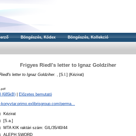
erző
Böngészés, Kódex
Böngészés, Kollekció
Frigyes Riedl's letter to Ignaz Goldziher
Riedl's letter to Ignaz Goldziher.
, [S.l.] (Kézirat)
.pdf
 (685kB)
|
Előzetes bemutató
a-konyvtar.primo.exlibrisgroup.com/perma...
:
Kézirat
:
[S.a.]
:
MTA KIK raktári szám: GIL/35/40/44
:
ALEPH SWORD