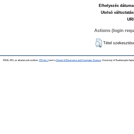
Elhelyezés dátuma
Utolsó változtatás
URI
Actions (login requ
Tétel szekesztés
REAL-MS, az alkalamzott szoftver:
EPrints 3
amit a
School of Electronics and Computer Science
, University of Southampton fejle