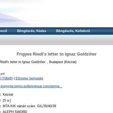
erző
Böngészés, Kódex
Böngészés, Kollekció
Frigyes Riedl's letter to Ignaz Goldziher
Riedl's letter to Ignaz Goldziher.
, Budapest (Kézirat)
.pdf
 (706kB)
|
Előzetes bemutató
a-konyvtar.primo.exlibrisgroup.com/perma...
:
Kézirat
:
[S.a.]
:
MTA KIK raktári szám: GIL/35/40/39
:
ALEPH SWORD