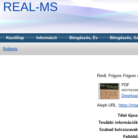
REAL-MS
Kezdőlap
Információ
Böngészés, Év
Böngészés, Sz
Belépés
Riedl, Frigyes
Frigyes 
PDF
000759189
Download
Aleph URL:
https://mt
Tétel típus
További információk
Szabad kulcsszavak
Feltöltő