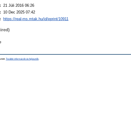
:
21 Júli 2016 06:26
:
10 Dec 2025 07:42
:
https://real-ms.mtak.hu/id/eprint/10911
ired)
e
sztett.
További információk és fejlesztők
.