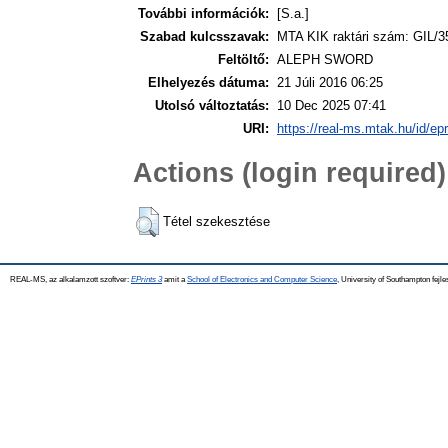
További információk:
[S.a.]
Szabad kulcsszavak:
MTA KIK raktári szám: GIL/3
Feltöltő:
ALEPH SWORD
Elhelyezés dátuma:
21 Júli 2016 06:25
Utolsó változtatás:
10 Dec 2025 07:41
URI:
https://real-ms.mtak.hu/id/ep
Actions (login required)
Tétel szekesztése
REAL-MS, az alkalamzott szoftver:
EPrints 3
amit a
School of Electronics and Computer Science
, University of Southampton fejle