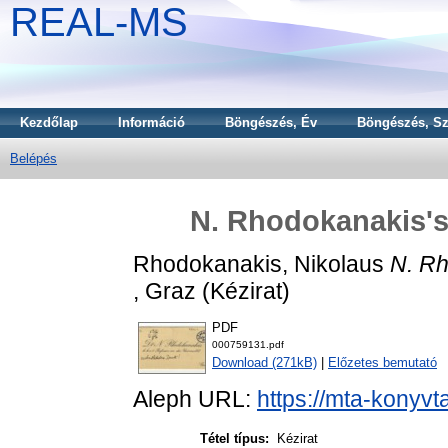
REAL-MS
Kezdőlap
Információ
Böngészés, Év
Böngészés, Sz
Belépés
N. Rhodokanakis's 
Rhodokanakis, Nikolaus
N. Rh
, Graz (Kézirat)
PDF
000759131.pdf
Download (271kB)
|
Előzetes bemutató
Aleph URL:
https://mta-konyvt
Tétel típus:
Kézirat