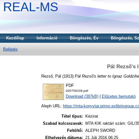
REAL-MS
Kezdőlap
Információ
Böngészés, Év
Böngészés, Sz
Belépés
Pál Rezső's l
Rezső, Pál
(1913)
Pál Rezső's letter to Ignaz Goldzihe
PDF
000759109.pdf
Download (387kB)
|
Előzetes bemutató
Aleph URL:
https://mta-konyvtar.primo.exlibrisgroup.
Tétel típus:
Kézirat
Szabad kulcsszavak:
MTA KIK raktári szám: GIL/3
Feltöltő:
ALEPH SWORD
Elhelyezés dátuma:
21 Júli 2016 06:25