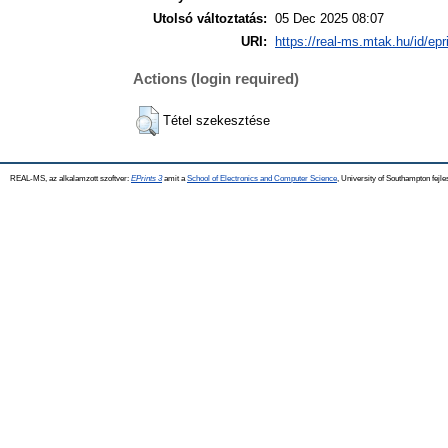
Utolsó változtatás:
05 Dec 2025 08:07
URI:
https://real-ms.mtak.hu/id/epr
Actions (login required)
Tétel szekesztése
REAL-MS, az alkalamzott szoftver:
EPrints 3
amit a
School of Electronics and Computer Science
, University of Southampton fejle