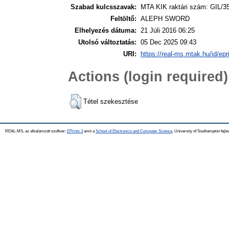
Szabad kulcsszavak:
MTA KIK raktári szám: GIL/3
Feltöltő:
ALEPH SWORD
Elhelyezés dátuma:
21 Júli 2016 06:25
Utolsó változtatás:
05 Dec 2025 09:43
URI:
https://real-ms.mtak.hu/id/epr
Actions (login required)
Tétel szekesztése
REAL-MS, az alkalamzott szoftver:
EPrints 3
amit a
School of Electronics and Computer Science
, University of Southampton fejle