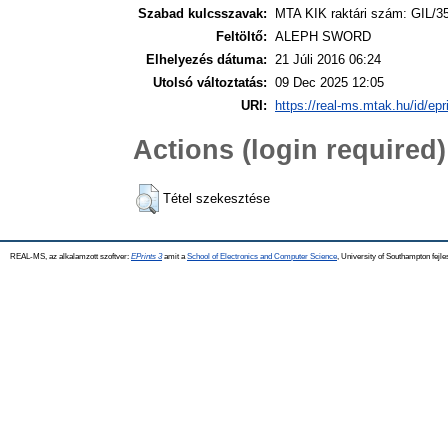
Szabad kulcsszavak:
MTA KIK raktári szám: GIL/3
Feltöltő:
ALEPH SWORD
Elhelyezés dátuma:
21 Júli 2016 06:24
Utolsó változtatás:
09 Dec 2025 12:05
URI:
https://real-ms.mtak.hu/id/epr
Actions (login required)
Tétel szekesztése
REAL-MS, az alkalamzott szoftver:
EPrints 3
amit a
School of Electronics and Computer Science
, University of Southampton fejle