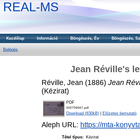
REAL-MS
Kezdőlap
Információ
Böngészés, Év
Böngészés, Sz
Belépés
Jean Réville's l
Réville, Jean
(1886)
Jean Révil
(Kézirat)
PDF
000759067.pdf
Download (830kB)
|
Előzetes bemutató
Aleph URL:
https://mta-konyvt
Tétel típus:
Kézirat