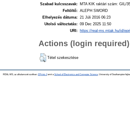
Szabad kulcsszavak:
MTA KIK raktári szám: GIL/3
Feltöltő:
ALEPH SWORD
Elhelyezés dátuma:
21 Júli 2016 06:23
Utolsó változtatás:
09 Dec 2025 11:50
URI:
https://real-ms.mtak.hu/id/epr
Actions (login required)
Tétel szekesztése
REAL-MS, az alkalamzott szoftver:
EPrints 3
amit a
School of Electronics and Computer Science
, University of Southampton fejle