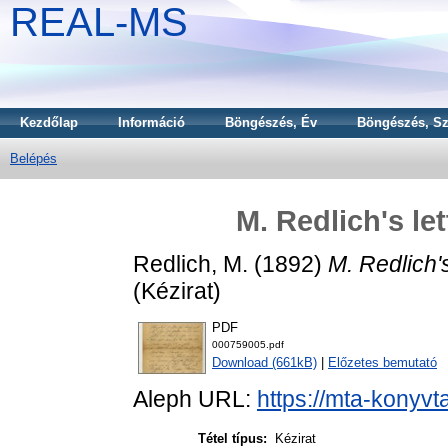
REAL-MS
Kezdőlap
Információ
Böngészés, Év
Böngészés, Sz
Belépés
M. Redlich's le
Redlich, M.
(1892)
M. Redlich's
(Kézirat)
PDF
000759005.pdf
Download (661kB)
|
Előzetes bemutató
Aleph URL:
https://mta-konyvt
Tétel típus:
Kézirat