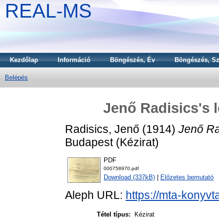
REAL-MS
Kezdőlap
Információ
Böngészés, Év
Böngészés, Sz
Belépés
Jenő Radisics's l
Radisics, Jenő
(1914)
Jenő Rad
Budapest (Kézirat)
PDF
000758970.pdf
Download (337kB)
|
Előzetes bemutató
Aleph URL:
https://mta-konyvt
Tétel típus:
Kézirat