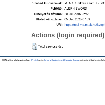
Szabad kulcsszavak:
MTA KIK raktári szám: GIL/3
Feltöltő:
ALEPH SWORD
Elhelyezés dátuma:
20 Júli 2016 07:58
Utolsó változtatás:
05 Dec 2025 07:59
URI:
https://real-ms.mtak.hu/id/epr
Actions (login required)
Tétel szekesztése
REAL-MS, az alkalamzott szoftver:
EPrints 3
amit a
School of Electronics and Computer Science
, University of Southampton fejle