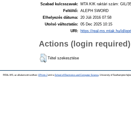
Szabad kulcsszavak:
MTA KIK raktári szám: GIL/3
Feltöltő:
ALEPH SWORD
Elhelyezés dátuma:
20 Júli 2016 07:58
Utolsó változtatás:
05 Dec 2025 10:15
URI:
https://real-ms.mtak.hu/id/epr
Actions (login required)
Tétel szekesztése
REAL-MS, az alkalamzott szoftver:
EPrints 3
amit a
School of Electronics and Computer Science
, University of Southampton fejle