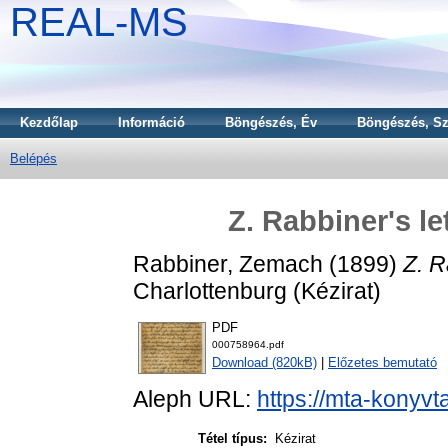
REAL-MS
Kezdőlap
Információ
Böngészés, Év
Böngészés, Sz
Belépés
Z. Rabbiner's le
Rabbiner, Zemach
(1899)
Z. R
Charlottenburg (Kézirat)
PDF
000758964.pdf
Download (820kB)
|
Előzetes bemutató
Aleph URL:
https://mta-konyvt
Tétel típus:
Kézirat