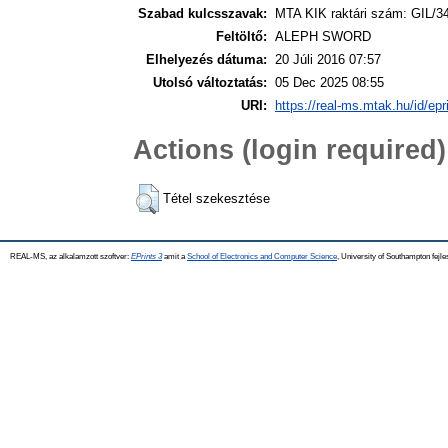
Szabad kulcsszavak:
MTA KIK raktári szám: GIL/3
Feltöltő:
ALEPH SWORD
Elhelyezés dátuma:
20 Júli 2016 07:57
Utolsó változtatás:
05 Dec 2025 08:55
URI:
https://real-ms.mtak.hu/id/epr
Actions (login required)
Tétel szekesztése
REAL-MS, az alkalamzott szoftver:
EPrints 3
amit a
School of Electronics and Computer Science
, University of Southampton fejle