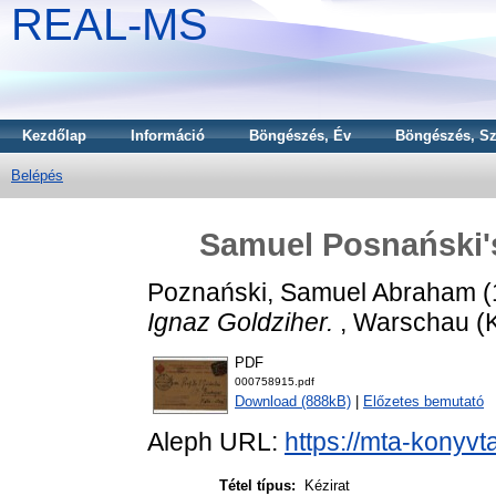
REAL-MS
Kezdőlap
Információ
Böngészés, Év
Böngészés, Sz
Belépés
Samuel Posnański's 
Poznański, Samuel Abraham
(
Ignaz Goldziher.
, Warschau (K
PDF
000758915.pdf
Download (888kB)
|
Előzetes bemutató
Aleph URL:
https://mta-konyvt
Tétel típus:
Kézirat