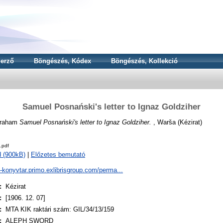
erző
Böngészés, Kódex
Böngészés, Kollekció
Samuel Posnański's letter to Ignaz Goldziher
braham
Samuel Posnański's letter to Ignaz Goldziher.
, Warša (Kézirat)
.pdf
 (900kB)
|
Előzetes bemutató
a-konyvtar.primo.exlibrisgroup.com/perma...
:
Kézirat
:
[1906. 12. 07]
:
MTA KIK raktári szám: GIL/34/13/159
:
ALEPH SWORD