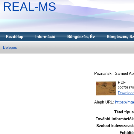
REAL-MS
Kezdőlap
Információ
Böngészés, Év
Böngészés, Sz
Belépés
Poznański, Samuel A
PDF
000758878
Download
Aleph URL:
https://mt
Tétel típus
További információk
Szabad kulcsszavak
Feltöltő