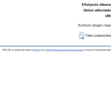
Elhelyezés dátuma
Utolsó változtatás
URI
Actions (login requ
Tétel szekesztés
REAL-MS, az alkalamzott szoftver:
EPrints 3
amit a
School of Electronics and Computer Science
, University of Southampton fejle