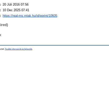
:
20 Júli 2016 07:56
:
10 Dec 2025 07:41
:
https://real-ms.mtak.hu/id/eprint/10605
ired)
e
sztett.
További információk és fejlesztők
.