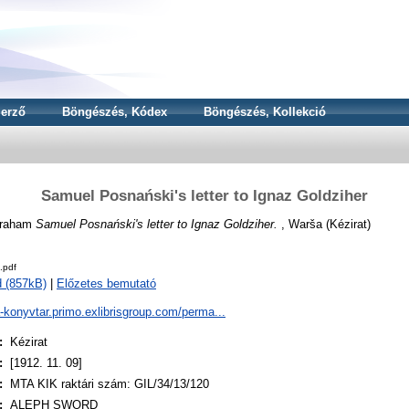
erző
Böngészés, Kódex
Böngészés, Kollekció
Samuel Posnański's letter to Ignaz Goldziher
braham
Samuel Posnański's letter to Ignaz Goldziher.
, Warša (Kézirat)
.pdf
 (857kB)
|
Előzetes bemutató
a-konyvtar.primo.exlibrisgroup.com/perma...
:
Kézirat
:
[1912. 11. 09]
:
MTA KIK raktári szám: GIL/34/13/120
:
ALEPH SWORD