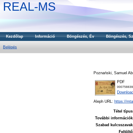
REAL-MS
Kezdőlap
Információ
Böngészés, Év
Böngészés, Sz
Belépés
Poznański, Samuel A
PDF
000758839
Download
Aleph URL:
https://mt
Tétel típus
További információk
Szabad kulcsszavak
Feltöltő