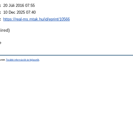
:
20 Júli 2016 07:55
:
10 Dec 2025 07:40
:
https://real-ms.mtak.hu/id/eprint/10566
ired)
e
sztett.
További információk és fejlesztők
.