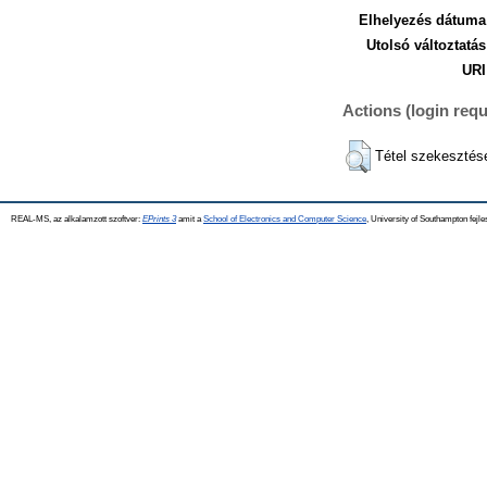
Elhelyezés dátuma
Utolsó változtatás
URI
Actions (login requ
Tétel szekesztés
REAL-MS, az alkalamzott szoftver:
EPrints 3
amit a
School of Electronics and Computer Science
, University of Southampton fejle