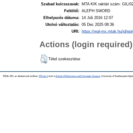
Szabad kulcsszavak:
MTA KIK raktári szám: GIL/0
Feltöltő:
ALEPH SWORD
Elhelyezés dátuma:
14 Júli 2016 12:07
Utolsó változtatás:
05 Dec 2025 08:36
URI:
https://real-ms.mtak.hu/id/epr
Actions (login required)
Tétel szekesztése
REAL-MS, az alkalamzott szoftver:
EPrints 3
amit a
School of Electronics and Computer Science
, University of Southampton fejle