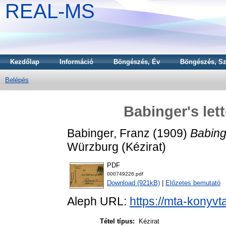
REAL-MS
Kezdőlap
Információ
Böngészés, Év
Böngészés, Sz
Belépés
Babinger's let
Babinger, Franz
(1909)
Babinge
Würzburg (Kézirat)
PDF
000749226.pdf
Download (921kB)
|
Előzetes bemutató
Aleph URL:
https://mta-konyvt
Tétel típus:
Kézirat