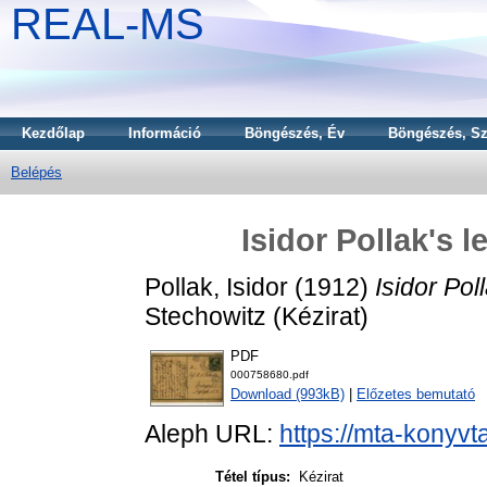
REAL-MS
Kezdőlap
Információ
Böngészés, Év
Böngészés, Sz
Belépés
Isidor Pollak's l
Pollak, Isidor
(1912)
Isidor Pol
Stechowitz (Kézirat)
PDF
000758680.pdf
Download (993kB)
|
Előzetes bemutató
Aleph URL:
https://mta-konyvt
Tétel típus:
Kézirat