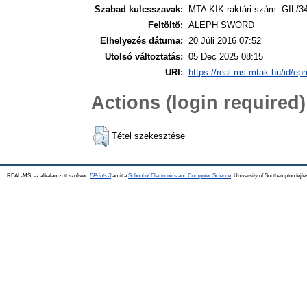
Szabad kulcsszavak:
MTA KIK raktári szám: GIL/3
Feltöltő:
ALEPH SWORD
Elhelyezés dátuma:
20 Júli 2016 07:52
Utolsó változtatás:
05 Dec 2025 08:15
URI:
https://real-ms.mtak.hu/id/epr
Actions (login required)
Tétel szekesztése
REAL-MS, az alkalamzott szoftver:
EPrints 3
amit a
School of Electronics and Computer Science
, University of Southampton fejle