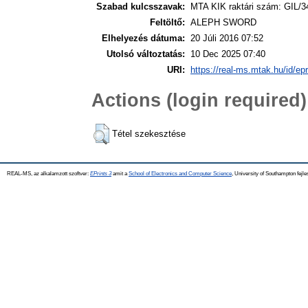
Szabad kulcsszavak:
MTA KIK raktári szám: GIL/3
Feltöltő:
ALEPH SWORD
Elhelyezés dátuma:
20 Júli 2016 07:52
Utolsó változtatás:
10 Dec 2025 07:40
URI:
https://real-ms.mtak.hu/id/ep
Actions (login required)
Tétel szekesztése
REAL-MS, az alkalamzott szoftver:
EPrints 3
amit a
School of Electronics and Computer Science
, University of Southampton fejle