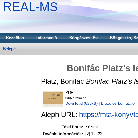
REAL-MS
Kezdőlap
Információ
Böngészés, Év
Böngészés, Sz
Belépés
Bonifác Platz's l
Platz, Bonifác
Bonifác Platz's l
PDF
000758664.pdf
Download (635kB)
|
Előzetes bemutató
Aleph URL:
https://mta-konyvt
Tétel típus:
Kézirat
További információk:
[?] 12. 22