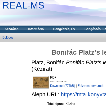
REAL-MS
Kezdőlap
Információ
Böngészés, Év
Böngészés, Sz
Belépés
Bonifác Platz's l
Platz, Bonifác
Bonifác Platz's l
(Kézirat)
PDF
000758616.pdf
Download (777kB)
|
Előzetes bemutató
Aleph URL:
https://mta-konyvt
Tétel típus:
Kézirat