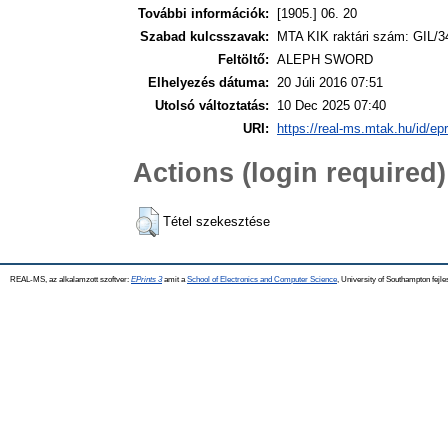
További információk:
[1905.] 06. 20
Szabad kulcsszavak:
MTA KIK raktári szám: GIL/3
Feltöltő:
ALEPH SWORD
Elhelyezés dátuma:
20 Júli 2016 07:51
Utolsó változtatás:
10 Dec 2025 07:40
URI:
https://real-ms.mtak.hu/id/ep
Actions (login required)
Tétel szekesztése
REAL-MS, az alkalamzott szoftver:
EPrints 3
amit a
School of Electronics and Computer Science
, University of Southampton fejle