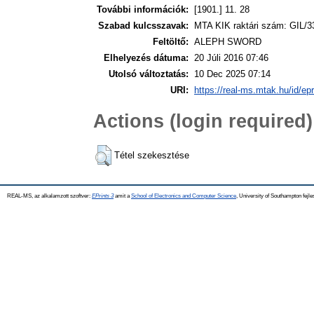
További információk:
[1901.] 11. 28
Szabad kulcsszavak:
MTA KIK raktári szám: GIL/3
Feltöltő:
ALEPH SWORD
Elhelyezés dátuma:
20 Júli 2016 07:46
Utolsó változtatás:
10 Dec 2025 07:14
URI:
https://real-ms.mtak.hu/id/ep
Actions (login required)
Tétel szekesztése
REAL-MS, az alkalamzott szoftver:
EPrints 3
amit a
School of Electronics and Computer Science
, University of Southampton fejle