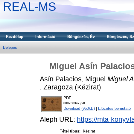
REAL-MS
Kezdőlap
Információ
Böngészés, Év
Böngészés, Sz
Belépés
Miguel Asín Palacios
Asín Palacios, Miguel
Miguel A
, Zaragoza (Kézirat)
PDF
000758347.pdf
Download (950kB)
|
Előzetes bemutató
Aleph URL:
https://mta-konyvt
Tétel típus:
Kézirat