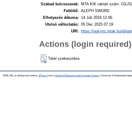
Szabad kulcsszavak:
MTA KIK raktári szám: GIL/0
Feltöltő:
ALEPH SWORD
Elhelyezés dátuma:
14 Júli 2016 12:06
Utolsó változtatás:
05 Dec 2025 07:19
URI:
https://real-ms.mtak.hu/id/epr
Actions (login required)
Tétel szekesztése
REAL-MS, az alkalamzott szoftver:
EPrints 3
amit a
School of Electronics and Computer Science
, University of Southampton fejle