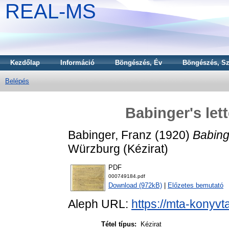
REAL-MS
Kezdőlap
Információ
Böngészés, Év
Böngészés, Sz
Belépés
Babinger's let
Babinger, Franz
(1920)
Babinge
Würzburg (Kézirat)
PDF
000749184.pdf
Download (972kB)
|
Előzetes bemutató
Aleph URL:
https://mta-konyvt
Tétel típus:
Kézirat